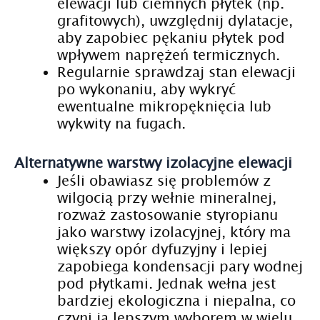
elewacji lub ciemnych płytek (np.
grafitowych), uwzględnij dylatacje,
aby zapobiec pękaniu płytek pod
wpływem naprężeń termicznych.
Regularnie sprawdzaj stan elewacji
po wykonaniu, aby wykryć
ewentualne mikropęknięcia lub
wykwity na fugach.
Alternatywne warstwy izolacyjne elewacji
Jeśli obawiasz się problemów z
wilgocią przy wełnie mineralnej,
rozważ zastosowanie styropianu
jako warstwy izolacyjnej, który ma
większy opór dyfuzyjny i lepiej
zapobiega kondensacji pary wodnej
pod płytkami. Jednak wełna jest
bardziej ekologiczna i niepalna, co
czyni ją lepszym wyborem w wielu