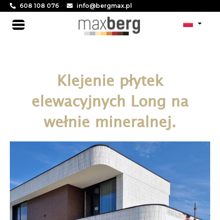
Skip
608 108 076
info@bergmax.pl
to
Main
content
Menu
Klejenie płytek
elewacyjnych Long na
wełnie mineralnej.