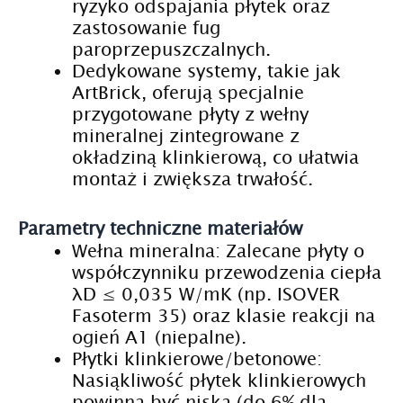
ryzyko odspajania płytek oraz
zastosowanie fug
paroprzepuszczalnych.
Dedykowane systemy, takie jak
ArtBrick, oferują specjalnie
przygotowane płyty z wełny
mineralnej zintegrowane z
okładziną klinkierową, co ułatwia
montaż i zwiększa trwałość.
Parametry techniczne materiałów
Wełna mineralna: Zalecane płyty o
współczynniku przewodzenia ciepła
λD ≤ 0,035 W/mK (np. ISOVER
Fasoterm 35) oraz klasie reakcji na
ogień A1 (niepalne).
Płytki klinkierowe/betonowe:
Nasiąkliwość płytek klinkierowych
powinna być niska (do 6% dla