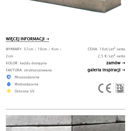
WIĘCEJ INFORMACJI ➝
2
WYMIARY: 37cm / 10cm / 4cm /
CENA: 10zł/szt
netto
2
2cm
2,5 €/szt
netto
zamów ➝
KOLOR: każdy dostępny
galeria inspiracji ➝
FAKTURA: strukturyzowana
Mrozoodporna
Wodoodporna
Ochrona UV