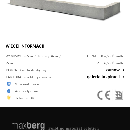
WIĘCEJ INFORMACJI ➝
2
WYMIARY: 37cm / 10cm / 4cm /
CENA: 10zł/szt
netto
2
2cm
2,5 €/szt
netto
zamów ➝
KOLOR: każdy dostępny
galeria inspiracji ➝
FAKTURA: strukturyzowana
Mrozoodporna
Wodoodporna
Ochrona UV