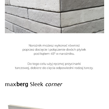
max
berg
Sleek
corner