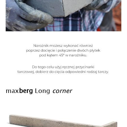
max
berg
Long
corner