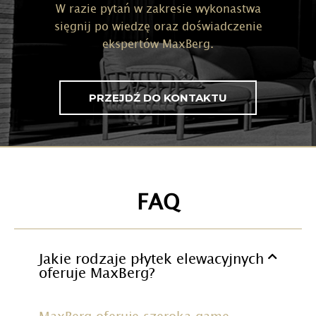
W razie pytań w zakresie wykonastwa
sięgnij po wiedzę oraz doświadczenie
ekspertów MaxBerg.
PRZEJDŹ DO KONTAKTU
FAQ
Jakie rodzaje płytek elewacyjnych
oferuje MaxBerg?