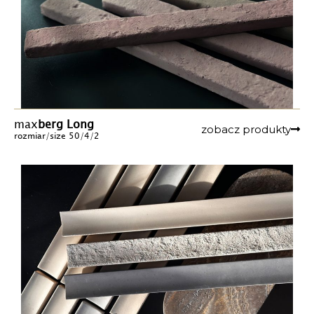
max
berg Long
zobacz produkty
rozmiar/size 50/4/2