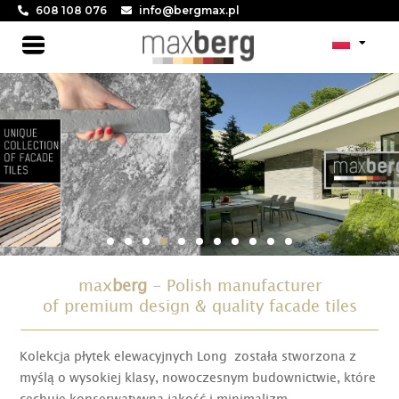
Skip
608 108 076
info@bergmax.pl
to
Main
content
Menu
max
berg
- Polish manufacturer
of premium design & quality facade tiles
Kolekcja płytek elewacyjnych Long została stworzona z
myślą o wysokiej klasy, nowoczesnym budownictwie, które
cechuje konserwatywna jakość i minimalizm.