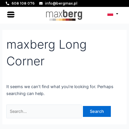
Skip
Search
608 108 076
info@bergmax.pl
to
for:
Main
content
Menu
maxberg Long
Corner
It seems we can’t find what you’re looking for. Perhaps
searching can help.